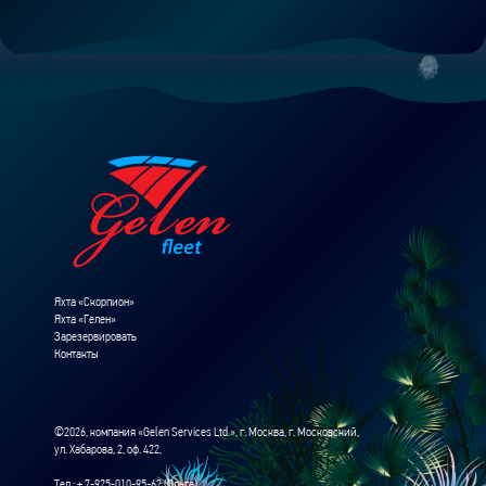
Яхта «Скорпион»
Яхта «Гелен»
Зарезервировать
Контакты
©2026, компания «Gelen Services Ltd.», г. Москва, г. Московский,
ул. Хабарова, 2, оф. 422,
Тел.: + 7-925-010-95-62 (Ольга).